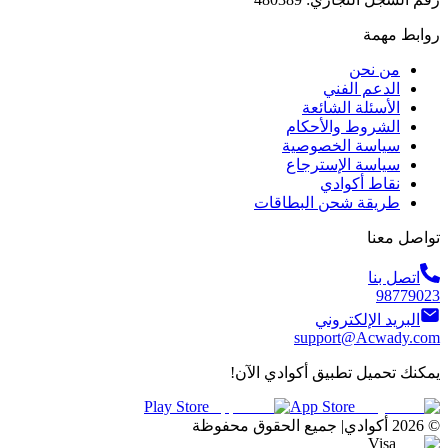
روابط مهمة
من نحن
الدعم الفني
الأسئلة الشائعة
الشروط والأحكام
سياسة الخصوصية
سياسة الإسترجاع
نقاط أكوادي
طريقة شحن البطاقات
تواصل معنا
اتصل بنا
98779023
البريد الإلكتروني
support@Acwady.com
يمكنك تحميل تطبيق أكوادي الآن!
Play Store
App Store
©
2026
أكوادي
|
جميع الحقوق محفوظة
Visa